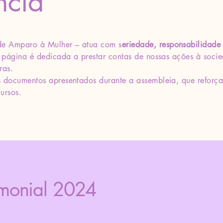
ncia
de Amparo à Mulher – atua com s
eriedade, responsabilidade
ta página é dedicada a prestar contas de nossas ações à soci
ras.
is documentos apresentados durante a assembleia, que refor
ursos.
imonial 2024