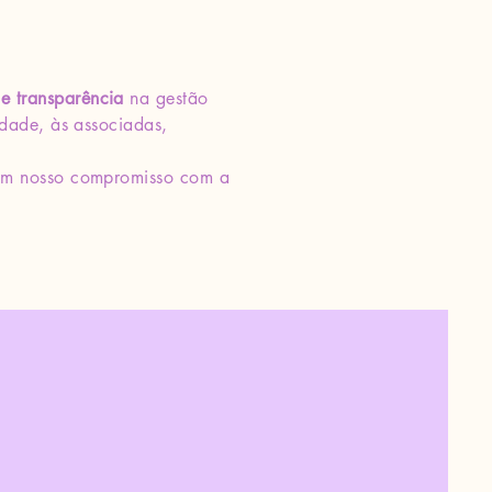
 e transparência
na gestão
edade, às associadas,
çam nosso compromisso com a