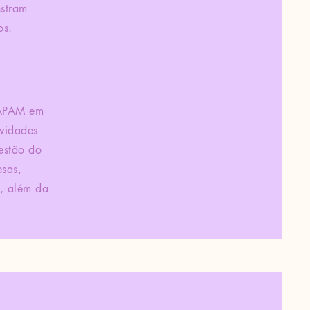
nstram
os.
a APAM em
ividades
estão do
esas,
5, além da